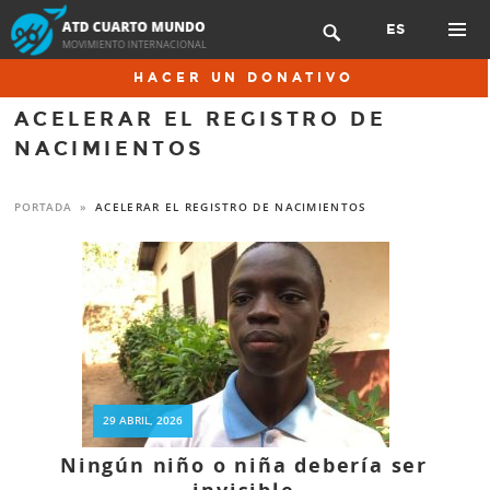
Skip
ES

to
content
PRIMAR
HACER UN DONATIVO
MENU
ACELERAR EL REGISTRO DE
NACIMIENTOS
PORTADA
»
ACELERAR EL REGISTRO DE NACIMIENTOS
29 ABRIL, 2026
Ningún niño o niña debería ser