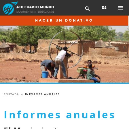
Skip
ES

to
content
PRIMAR
HACER UN DONATIVO
MENU
PORTADA
»
INFORMES ANUALES
Informes anuales