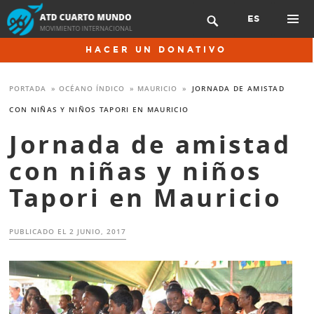
Skip
ES

to
content
PRIMAR
HACER UN DONATIVO
MENU
PORTADA
»
OCÉANO ÍNDICO
»
MAURICIO
»
JORNADA DE AMISTAD
CON NIÑAS Y NIÑOS TAPORI EN MAURICIO
Jornada de amistad
con niñas y niños
Tapori en Mauricio
PUBLICADO EL
2 JUNIO, 2017