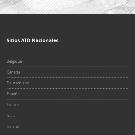
Sitios ATD Nacionales
Belgique
Canada
Deutschland
España
France
Italia
Ireland