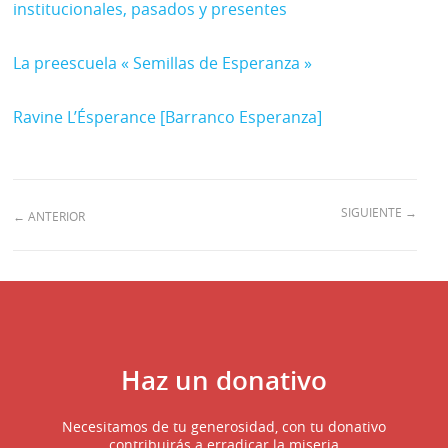
institucionales, pasados y presentes
La preescuela « Semillas de Esperanza »
Ravine L’Ésperance [Barranco Esperanza]
SIGUIENTE
→
←
ANTERIOR
Haz un donativo
Necesitamos de tu generosidad, con tu donativo
contribuirás a erradicar la miseria