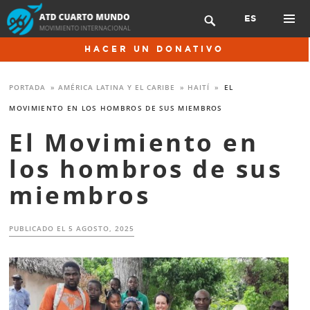
Skip
ES

to
content
PRIMAR
HACER UN DONATIVO
MENU
PORTADA
»
AMÉRICA LATINA Y EL CARIBE
»
HAITÍ
»
EL
MOVIMIENTO EN LOS HOMBROS DE SUS MIEMBROS
El Movimiento en
los hombros de sus
miembros
PUBLICADO EL
5 AGOSTO, 2025