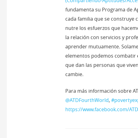
(Compartiendo-Aptitudes/Acces
fundamenta su Programa de Apo
cada familia que se construye c
nutre los esfuerzos que hacemo
la relación con servicios y pr
aprender mutuamente. Solament
elementos podemos combatir el 
que dan las personas que viven
cambie.
Para más información sobre A
@ATDFourthWorld
,
#povertyex
https://www.facebook.com/AT