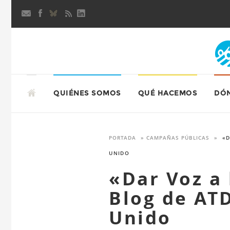
Skip
to
content
SKIP
TO
QUIÉNES SOMOS
QUÉ HACEMOS
DÓ
CONTENT
PORTADA
»
CAMPAÑAS PÚBLICAS
»
«D
UNIDO
«Dar Voz a
Blog de AT
Unido